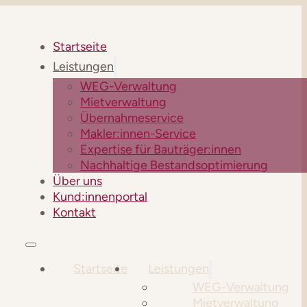
Startseite
Leistungen
WEG-Verwaltung
Mietverwaltung
Übernahmeservice
Makler:innen-Service
Expertise für Bauträger:innen
Nachhaltige Bestandsoptimierung
Über uns
Kund:innenportal
Kontakt
Startseite
Leistungen
WEG-Verwaltung
Mietverwaltung