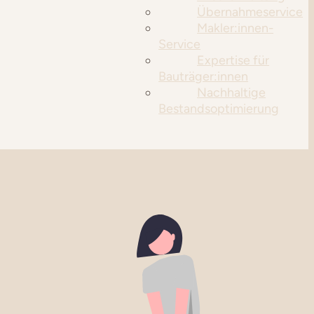
Übernahmeservice
Makler:innen-
Service
Expertise für
Bauträger:innen
Nachhaltige
Bestandsoptimierung